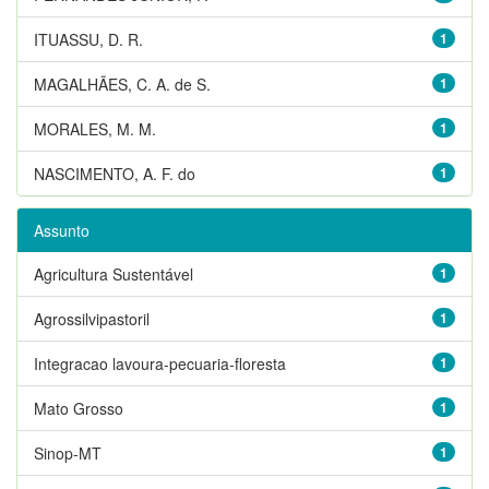
ITUASSU, D. R.
1
MAGALHÃES, C. A. de S.
1
MORALES, M. M.
1
NASCIMENTO, A. F. do
1
Assunto
Agricultura Sustentável
1
Agrossilvipastoril
1
Integracao lavoura-pecuaria-floresta
1
Mato Grosso
1
Sinop-MT
1