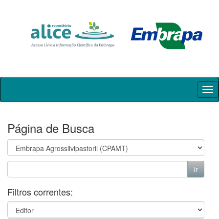
Skip
navigation
Página de Busca
Filtros correntes: