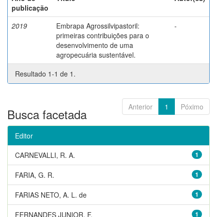
publicação
2019
Embrapa Agrossilvipastoril:
-
primeiras contribuições para o
desenvolvimento de uma
agropecuária sustentável.
Resultado 1-1 de 1.
Anterior
1
Póximo
Busca facetada
Editor
CARNEVALLI, R. A.
1
FARIA, G. R.
1
FARIAS NETO, A. L. de
1
FERNANDES JUNIOR, F.
1