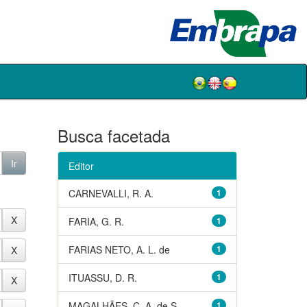
Busca facetada
Editor
CARNEVALLI, R. A.
1
FARIA, G. R.
1
FARIAS NETO, A. L. de
1
ITUASSU, D. R.
1
MAGALHÃES, C. A. de S.
1