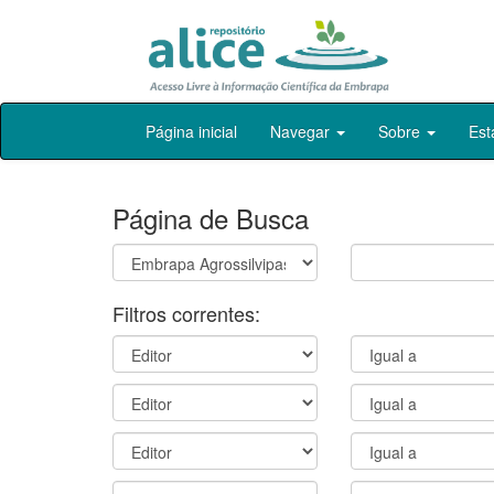
Skip
Página inicial
Navegar
Sobre
Est
navigation
Página de Busca
Filtros correntes: