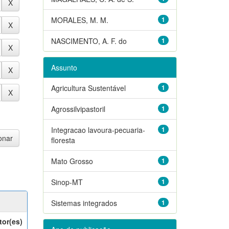
MORALES, M. M.
1
NASCIMENTO, A. F. do
1
Assunto
Agricultura Sustentável
1
Agrossilvipastoril
1
Integracao lavoura-pecuaria-
1
floresta
Mato Grosso
1
Sinop-MT
1
Sistemas integrados
1
tor(es)