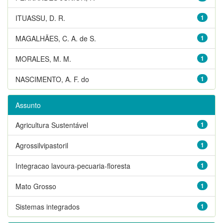
ITUASSU, D. R.
1
MAGALHÃES, C. A. de S.
1
MORALES, M. M.
1
NASCIMENTO, A. F. do
1
Assunto
Agricultura Sustentável
1
Agrossilvipastoril
1
Integracao lavoura-pecuaria-floresta
1
Mato Grosso
1
Sistemas integrados
1