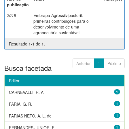
publicação
2019
Embrapa Agrossilvipastoril:
-
primeiras contribuições para o
desenvolvimento de uma
agropecuária sustentável.
Resultado 1-1 de 1.
Anterior
1
Póximo
Busca facetada
Editor
CARNEVALLI, R. A.
1
FARIA, G. R.
1
FARIAS NETO, A. L. de
1
FERNANDES JUNIOR, F.
1