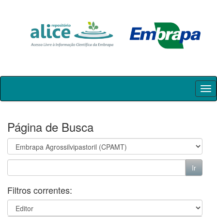
Skip
navigation
Página de Busca
Filtros correntes: