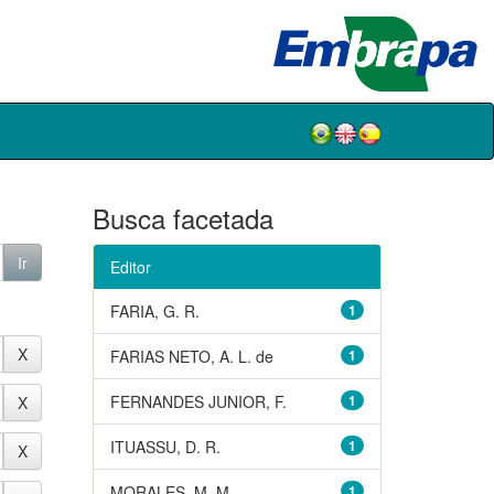
Busca facetada
Editor
FARIA, G. R.
1
FARIAS NETO, A. L. de
1
FERNANDES JUNIOR, F.
1
ITUASSU, D. R.
1
MORALES, M. M.
1