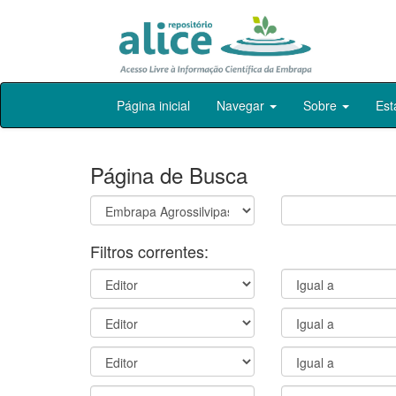
Skip
Página inicial
Navegar
Sobre
Est
navigation
Página de Busca
Filtros correntes: