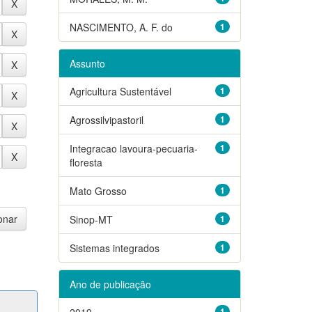
NASCIMENTO, A. F. do
1
Assunto
Agricultura Sustentável
1
Agrossilvipastoril
1
Integracao lavoura-pecuaria-
1
floresta
Mato Grosso
1
Sinop-MT
1
Sistemas integrados
1
Ano de publicação
2019
1