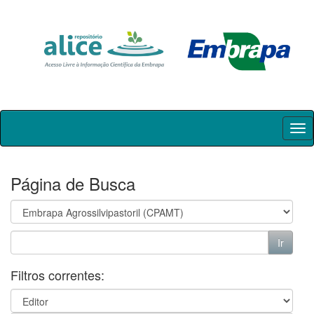
Skip
navigation
Página de Busca
Filtros correntes: