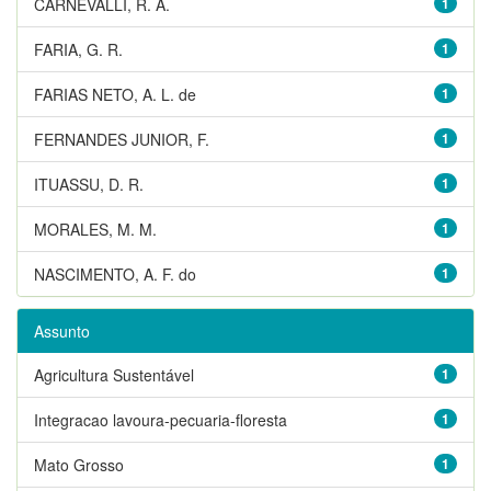
CARNEVALLI, R. A.
1
FARIA, G. R.
1
FARIAS NETO, A. L. de
1
FERNANDES JUNIOR, F.
1
ITUASSU, D. R.
1
MORALES, M. M.
1
NASCIMENTO, A. F. do
1
Assunto
Agricultura Sustentável
1
Integracao lavoura-pecuaria-floresta
1
Mato Grosso
1