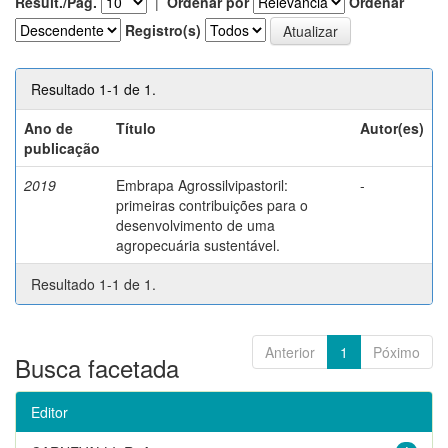
Result./Pág.
|
Ordenar por
Ordenar
Registro(s)
Resultado 1-1 de 1.
Ano de
Título
Autor(es)
publicação
2019
Embrapa Agrossilvipastoril:
-
primeiras contribuições para o
desenvolvimento de uma
agropecuária sustentável.
Resultado 1-1 de 1.
Anterior
1
Póximo
Busca facetada
Editor