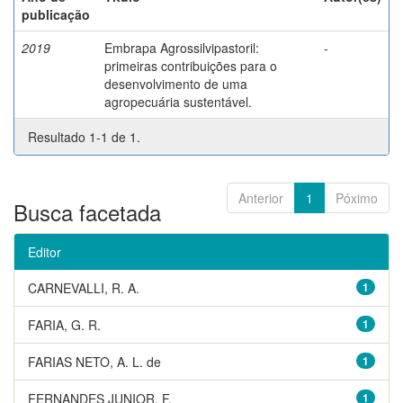
publicação
2019
Embrapa Agrossilvipastoril:
-
primeiras contribuições para o
desenvolvimento de uma
agropecuária sustentável.
Resultado 1-1 de 1.
Anterior
1
Póximo
Busca facetada
Editor
CARNEVALLI, R. A.
1
FARIA, G. R.
1
FARIAS NETO, A. L. de
1
FERNANDES JUNIOR, F.
1