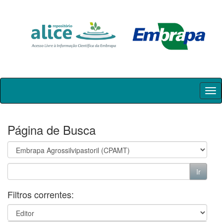
Skip
navigation
Página de Busca
Filtros correntes: