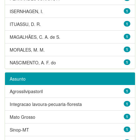
ISERNHAGEN, I.
1
ITUASSU, D. R.
1
MAGALHÃES, C. A. de S.
1
MORALES, M. M.
1
NASCIMENTO, A. F. do
1
Assunto
Agrossilvipastoril
1
Integracao lavoura-pecuaria-floresta
1
Mato Grosso
1
Sinop-MT
1