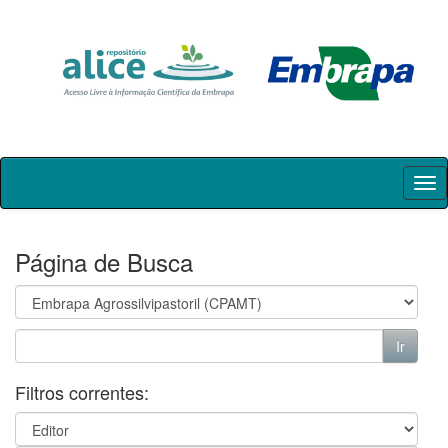
Skip
navigation
Página de Busca
Filtros correntes: