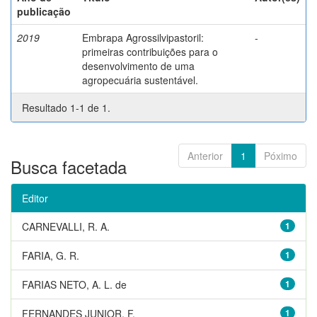
publicação
2019
Embrapa Agrossilvipastoril:
-
primeiras contribuições para o
desenvolvimento de uma
agropecuária sustentável.
Resultado 1-1 de 1.
Anterior
1
Póximo
Busca facetada
Editor
CARNEVALLI, R. A.
1
FARIA, G. R.
1
FARIAS NETO, A. L. de
1
FERNANDES JUNIOR, F.
1