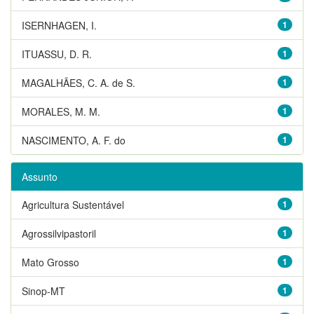
ISERNHAGEN, I.
1
ITUASSU, D. R.
1
MAGALHÃES, C. A. de S.
1
MORALES, M. M.
1
NASCIMENTO, A. F. do
1
Assunto
Agricultura Sustentável
1
Agrossilvipastoril
1
Mato Grosso
1
Sinop-MT
1