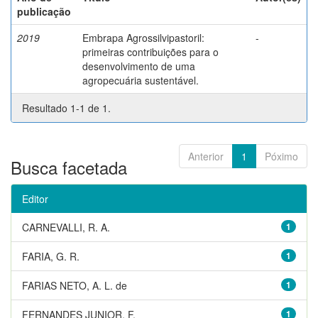
publicação
2019
Embrapa Agrossilvipastoril:
-
primeiras contribuições para o
desenvolvimento de uma
agropecuária sustentável.
Resultado 1-1 de 1.
Anterior
1
Póximo
Busca facetada
Editor
CARNEVALLI, R. A.
1
FARIA, G. R.
1
FARIAS NETO, A. L. de
1
FERNANDES JUNIOR, F.
1