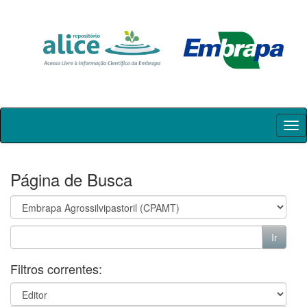
Skip
navigation
Página de Busca
Filtros correntes: