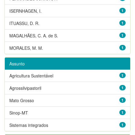
ISERNHAGEN, I.
1
ITUASSU, D. R.
1
MAGALHÃES, C. A. de S.
1
MORALES, M. M.
1
Assunto
Agricultura Sustentável
1
Agrossilvipastoril
1
Mato Grosso
1
Sinop-MT
1
Sistemas integrados
1