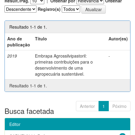
Result./Pág.
|
Ordenar por
Ordenar
Registro(s)
Resultado 1-1 de 1.
Ano de
Título
Autor(es)
publicação
2019
Embrapa Agrossilvipastoril:
-
primeiras contribuições para o
desenvolvimento de uma
agropecuária sustentável.
Resultado 1-1 de 1.
Anterior
1
Póximo
Busca facetada
Editor