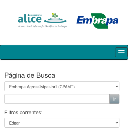
Skip
navigation
Página de Busca
Filtros correntes: