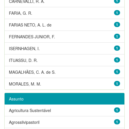
CARNEVALLI, R. A.
1
FARIA, G. R.
1
FARIAS NETO, A. L. de
1
FERNANDES JUNIOR, F.
1
ISERNHAGEN, I.
1
ITUASSU, D. R.
1
MAGALHÃES, C. A. de S.
1
MORALES, M. M.
1
Assunto
Agricultura Sustentável
1
Agrossilvipastoril
1