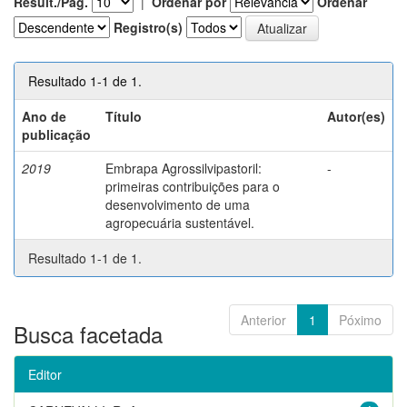
Result./Pág.
|
Ordenar por
Ordenar
Registro(s)
Resultado 1-1 de 1.
Ano de
Título
Autor(es)
publicação
2019
Embrapa Agrossilvipastoril:
-
primeiras contribuições para o
desenvolvimento de uma
agropecuária sustentável.
Resultado 1-1 de 1.
Anterior
1
Póximo
Busca facetada
Editor