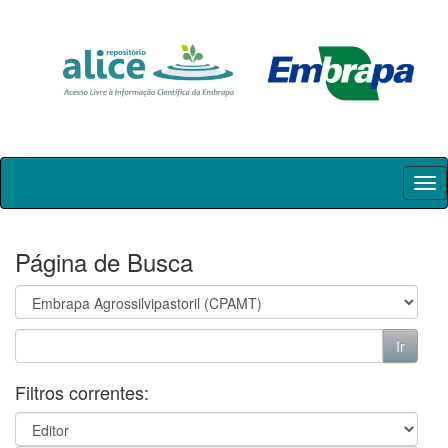
Skip
navigation
Página de Busca
Filtros correntes: