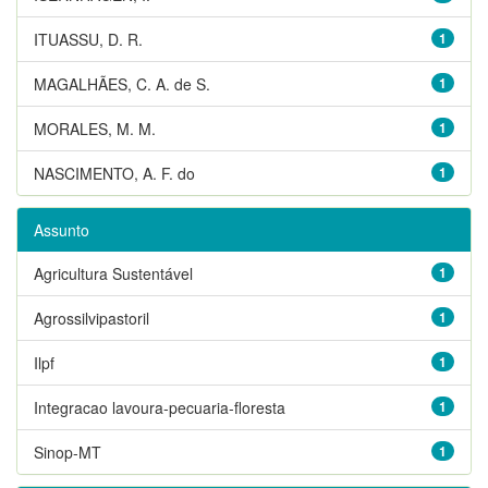
ITUASSU, D. R.
1
MAGALHÃES, C. A. de S.
1
MORALES, M. M.
1
NASCIMENTO, A. F. do
1
Assunto
Agricultura Sustentável
1
Agrossilvipastoril
1
Ilpf
1
Integracao lavoura-pecuaria-floresta
1
Sinop-MT
1