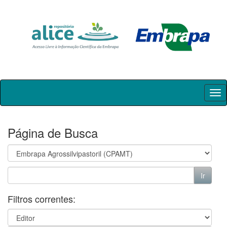
Skip
navigation
Página de Busca
Filtros correntes: