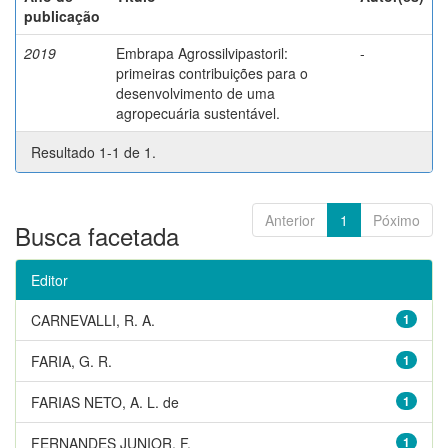
publicação
2019
Embrapa Agrossilvipastoril:
-
primeiras contribuições para o
desenvolvimento de uma
agropecuária sustentável.
Resultado 1-1 de 1.
Anterior
1
Póximo
Busca facetada
Editor
CARNEVALLI, R. A.
1
FARIA, G. R.
1
FARIAS NETO, A. L. de
1
FERNANDES JUNIOR, F.
1