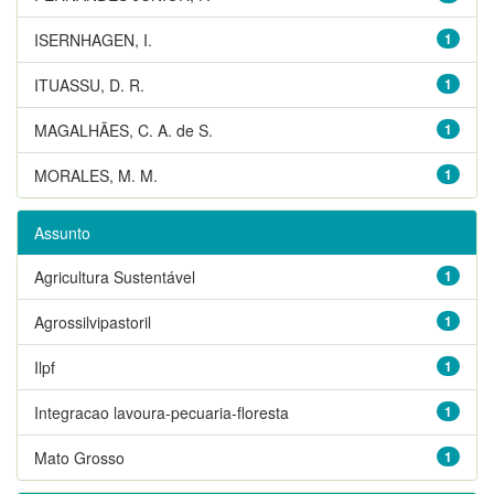
ISERNHAGEN, I.
1
ITUASSU, D. R.
1
MAGALHÃES, C. A. de S.
1
MORALES, M. M.
1
Assunto
Agricultura Sustentável
1
Agrossilvipastoril
1
Ilpf
1
Integracao lavoura-pecuaria-floresta
1
Mato Grosso
1