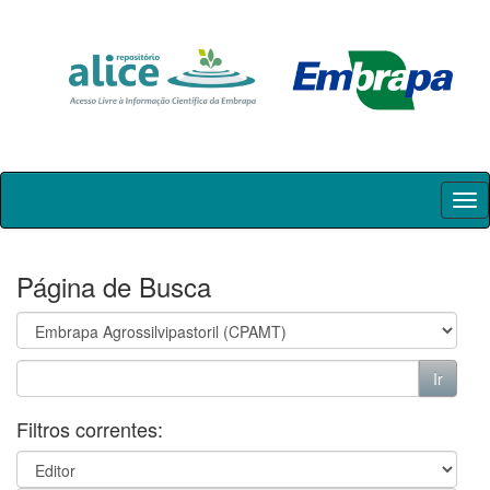
Skip
navigation
Página de Busca
Filtros correntes: