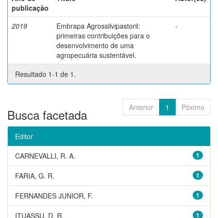
publicação
2019
Embrapa Agrossilvipastoril:
-
primeiras contribuições para o
desenvolvimento de uma
agropecuária sustentável.
Resultado 1-1 de 1.
Anterior
1
Póximo
Busca facetada
Editor
CARNEVALLI, R. A.
1
FARIA, G. R.
1
FERNANDES JUNIOR, F.
1
ITUASSU, D. R.
1