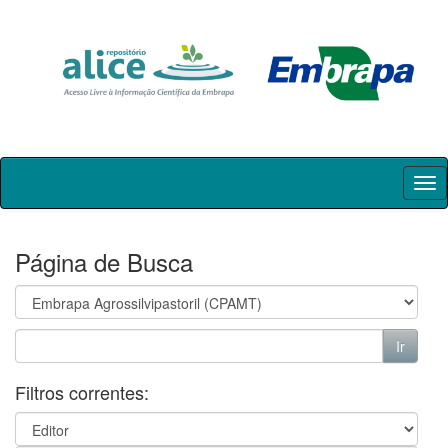
Skip
navigation
Página de Busca
Filtros correntes: