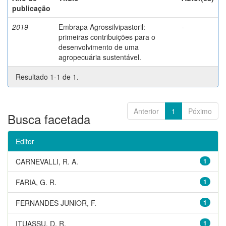
publicação
2019
Embrapa Agrossilvipastoril:
-
primeiras contribuições para o
desenvolvimento de uma
agropecuária sustentável.
Resultado 1-1 de 1.
Anterior
1
Póximo
Busca facetada
Editor
CARNEVALLI, R. A.
1
FARIA, G. R.
1
FERNANDES JUNIOR, F.
1
ITUASSU, D. R.
1