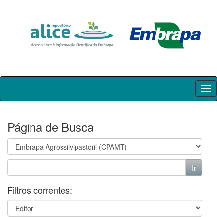
Skip
navigation
Página de Busca
Filtros correntes: