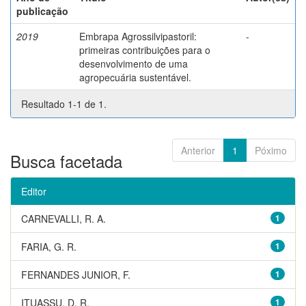
publicação
2019
Embrapa Agrossilvipastoril:
-
primeiras contribuições para o
desenvolvimento de uma
agropecuária sustentável.
Resultado 1-1 de 1.
Anterior
1
Póximo
Busca facetada
Editor
CARNEVALLI, R. A.
1
FARIA, G. R.
1
FERNANDES JUNIOR, F.
1
ITUASSU, D. R.
1