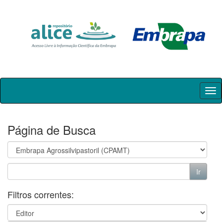
Skip
navigation
Página de Busca
Filtros correntes: