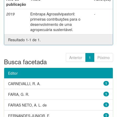
publicação
2019
Embrapa Agrossilvipastoril:
-
primeiras contribuições para o
desenvolvimento de uma
agropecuária sustentável.
Resultado 1-1 de 1.
Anterior
1
Póximo
Busca facetada
Editor
CARNEVALLI, R. A.
1
FARIA, G. R.
1
FARIAS NETO, A. L. de
1
FERNANDES JUNIOR, F.
1