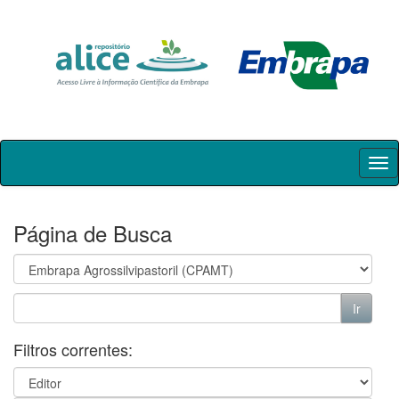
Skip
navigation
Página de Busca
Filtros correntes: