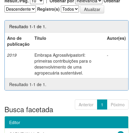
Result./Pág.
|
Ordenar por
Ordenar
Registro(s)
Resultado 1-1 de 1.
Ano de
Título
Autor(es)
publicação
2019
Embrapa Agrossilvipastoril:
-
primeiras contribuições para o
desenvolvimento de uma
agropecuária sustentável.
Resultado 1-1 de 1.
Anterior
1
Póximo
Busca facetada
Editor