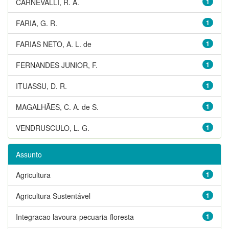
CARNEVALLI, R. A.
1
FARIA, G. R.
1
FARIAS NETO, A. L. de
1
FERNANDES JUNIOR, F.
1
ITUASSU, D. R.
1
MAGALHÃES, C. A. de S.
1
VENDRUSCULO, L. G.
1
Assunto
Agricultura
1
Agricultura Sustentável
1
Integracao lavoura-pecuaria-floresta
1