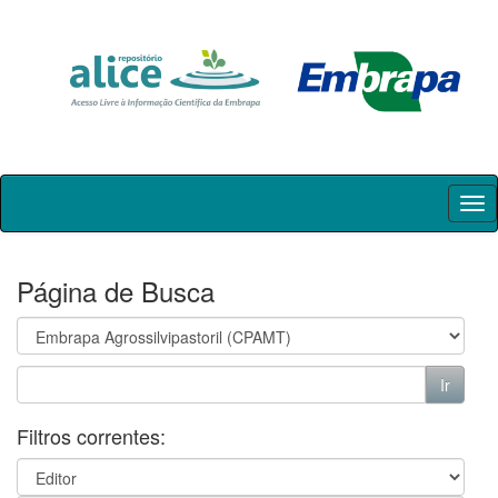
Skip
navigation
Página de Busca
Filtros correntes: