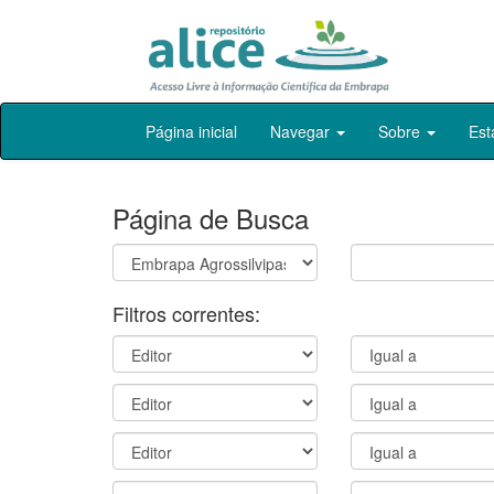
Skip
Página inicial
Navegar
Sobre
Est
navigation
Página de Busca
Filtros correntes: