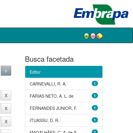
Busca facetada
Editor
CARNEVALLI, R. A.
1
FARIAS NETO, A. L. de
1
FERNANDES JUNIOR, F.
1
ITUASSU, D. R.
1
MAGALHÃES, C. A. de S.
1