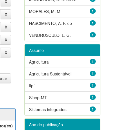
MORALES, M. M.
1
NASCIMENTO, A. F. do
1
VENDRUSCULO, L. G.
1
Assunto
Agricultura
1
Agricultura Sustentável
1
Ilpf
1
Sinop-MT
1
Sistemas integrados
1
Ano de publicação
tor(es)