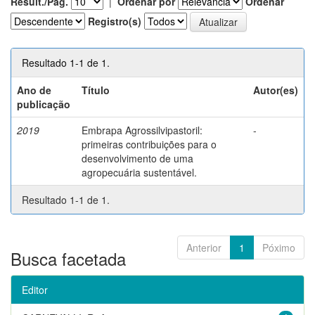
Result./Pág.
|
Ordenar por
Ordenar
Registro(s)
Resultado 1-1 de 1.
Ano de
Título
Autor(es)
publicação
2019
Embrapa Agrossilvipastoril:
-
primeiras contribuições para o
desenvolvimento de uma
agropecuária sustentável.
Resultado 1-1 de 1.
Anterior
1
Póximo
Busca facetada
Editor