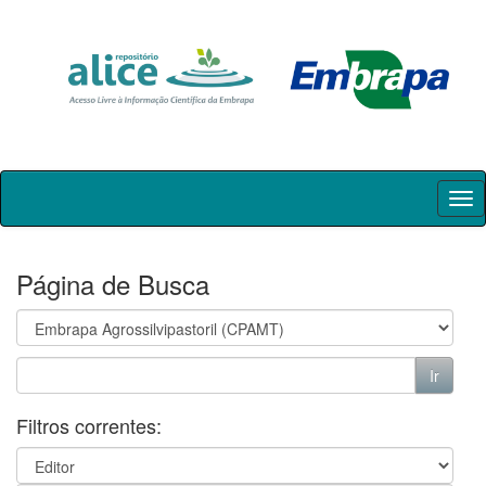
Skip
navigation
Página de Busca
Filtros correntes: