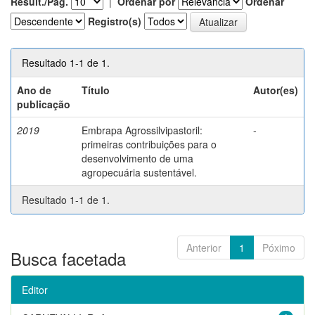
Result./Pág.
|
Ordenar por
Ordenar
Registro(s)
Resultado 1-1 de 1.
Ano de
Título
Autor(es)
publicação
2019
Embrapa Agrossilvipastoril:
-
primeiras contribuições para o
desenvolvimento de uma
agropecuária sustentável.
Resultado 1-1 de 1.
Anterior
1
Póximo
Busca facetada
Editor