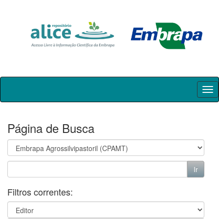
Skip
navigation
Página de Busca
Filtros correntes: