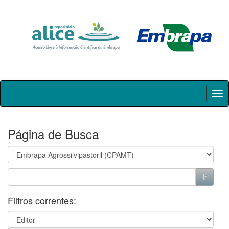
Skip
navigation
Página de Busca
Filtros correntes: