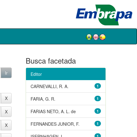
Busca facetada
Editor
CARNEVALLI, R. A.
1
FARIA, G. R.
1
FARIAS NETO, A. L. de
1
FERNANDES JUNIOR, F.
1
ISERNHAGEN, I.
1