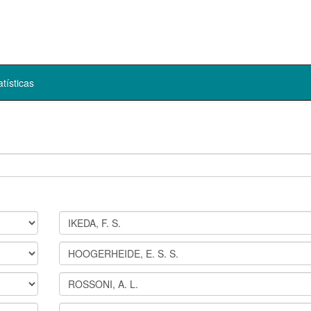
atísticas