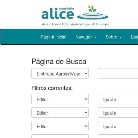
Skip
Página inicial
Navegar
Sobre
Est
navigation
Página de Busca
Filtros correntes: