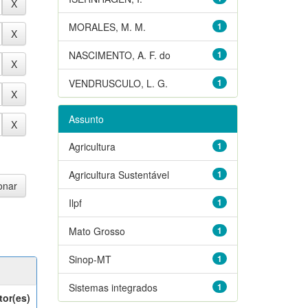
MORALES, M. M.
1
NASCIMENTO, A. F. do
1
VENDRUSCULO, L. G.
1
Assunto
Agricultura
1
Agricultura Sustentável
1
Ilpf
1
Mato Grosso
1
Sinop-MT
1
Sistemas integrados
1
tor(es)