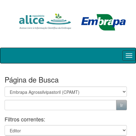
Skip
navigation
Página de Busca
Filtros correntes: