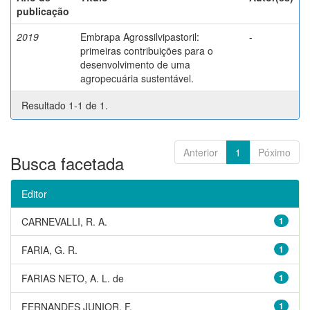
publicação
2019
Embrapa Agrossilvipastoril:
-
primeiras contribuições para o
desenvolvimento de uma
agropecuária sustentável.
Resultado 1-1 de 1.
Anterior
1
Póximo
Busca facetada
Editor
CARNEVALLI, R. A.
1
FARIA, G. R.
1
FARIAS NETO, A. L. de
1
FERNANDES JUNIOR, F.
1