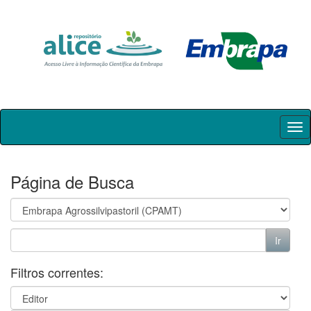
Skip
navigation
Página de Busca
Filtros correntes: