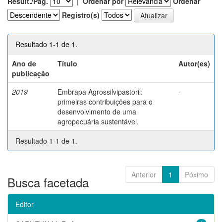
Result./Pág.
|
Ordenar por
Ordenar
Registro(s)
Resultado 1-1 de 1.
Ano de
Título
Autor(es)
publicação
2019
Embrapa Agrossilvipastoril:
-
primeiras contribuições para o
desenvolvimento de uma
agropecuária sustentável.
Resultado 1-1 de 1.
Anterior
1
Póximo
Busca facetada
Editor