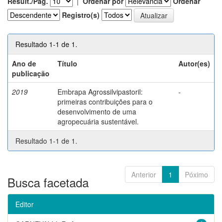
Result./Pág.
|
Ordenar por
Ordenar
Registro(s)
Resultado 1-1 de 1.
Ano de
Título
Autor(es)
publicação
2019
Embrapa Agrossilvipastoril:
-
primeiras contribuições para o
desenvolvimento de uma
agropecuária sustentável.
Resultado 1-1 de 1.
Anterior
1
Póximo
Busca facetada
Editor