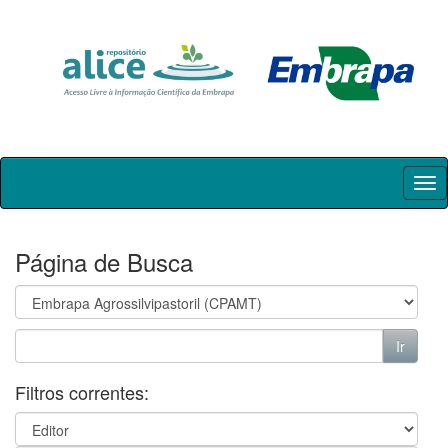
Skip
navigation
Página de Busca
Filtros correntes: