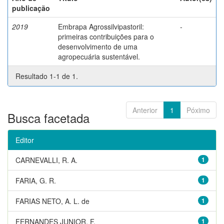
publicação
2019
Embrapa Agrossilvipastoril:
-
primeiras contribuições para o
desenvolvimento de uma
agropecuária sustentável.
Resultado 1-1 de 1.
Anterior
1
Póximo
Busca facetada
Editor
CARNEVALLI, R. A.
1
FARIA, G. R.
1
FARIAS NETO, A. L. de
1
FERNANDES JUNIOR, F.
1