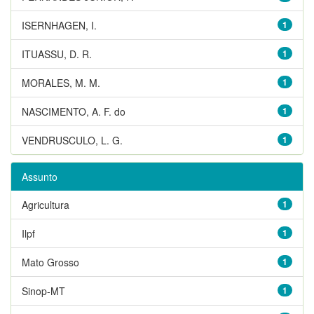
ISERNHAGEN, I.
1
ITUASSU, D. R.
1
MORALES, M. M.
1
NASCIMENTO, A. F. do
1
VENDRUSCULO, L. G.
1
Assunto
Agricultura
1
Ilpf
1
Mato Grosso
1
Sinop-MT
1