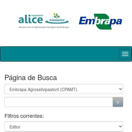
Skip
navigation
Página de Busca
Filtros correntes: