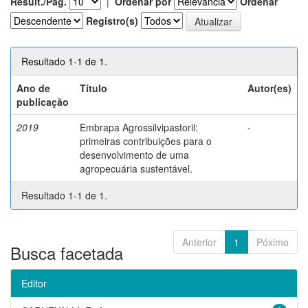
Result./Pág.
|
Ordenar por
Ordenar
Registro(s)
Resultado 1-1 de 1.
Ano de
Título
Autor(es)
publicação
2019
Embrapa Agrossilvipastoril:
-
primeiras contribuições para o
desenvolvimento de uma
agropecuária sustentável.
Resultado 1-1 de 1.
Anterior
1
Póximo
Busca facetada
Editor