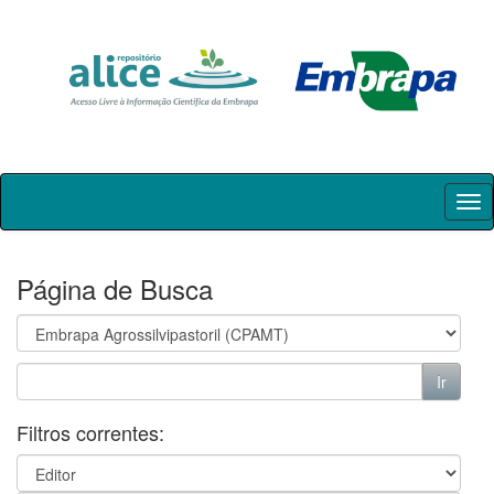
Skip
navigation
Página de Busca
Filtros correntes: