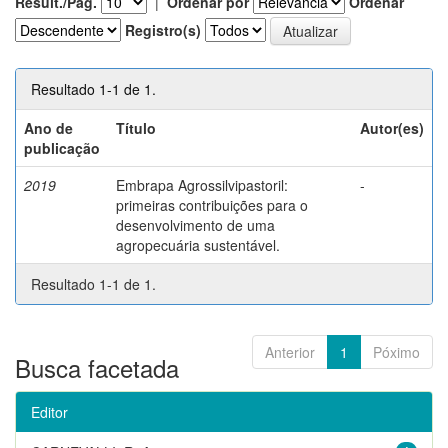
Result./Pág.
|
Ordenar por
Ordenar
Registro(s)
Resultado 1-1 de 1.
Ano de
Título
Autor(es)
publicação
2019
Embrapa Agrossilvipastoril:
-
primeiras contribuições para o
desenvolvimento de uma
agropecuária sustentável.
Resultado 1-1 de 1.
Anterior
1
Póximo
Busca facetada
Editor