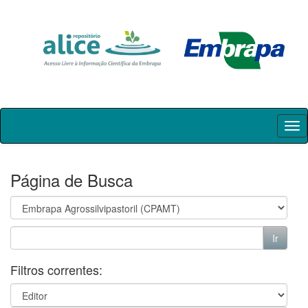
Skip
navigation
Página de Busca
Filtros correntes: