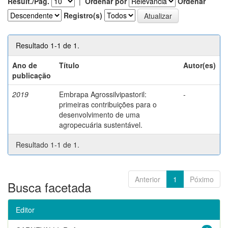
Result./Pág.
|
Ordenar por
Ordenar
Registro(s)
Resultado 1-1 de 1.
Ano de
Título
Autor(es)
publicação
2019
Embrapa Agrossilvipastoril:
-
primeiras contribuições para o
desenvolvimento de uma
agropecuária sustentável.
Resultado 1-1 de 1.
Anterior
1
Póximo
Busca facetada
Editor