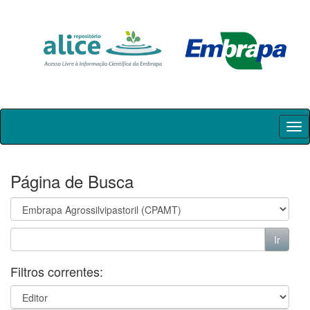
Skip
navigation
Página de Busca
Filtros correntes: