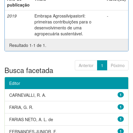
publicação
2019
Embrapa Agrossilvipastoril:
-
primeiras contribuições para o
desenvolvimento de uma
agropecuária sustentável.
Resultado 1-1 de 1.
Anterior
1
Póximo
Busca facetada
Editor
CARNEVALLI, R. A.
1
FARIA, G. R.
1
FARIAS NETO, A. L. de
1
FERNANDES JUNIOR, F.
1