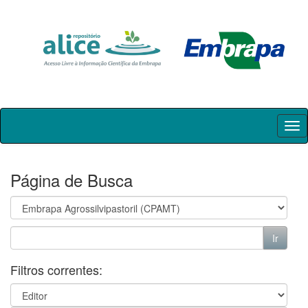
Skip
navigation
Página de Busca
Filtros correntes: