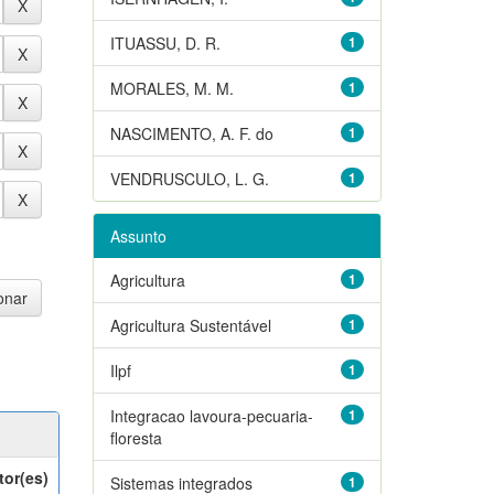
ITUASSU, D. R.
1
MORALES, M. M.
1
NASCIMENTO, A. F. do
1
VENDRUSCULO, L. G.
1
Assunto
Agricultura
1
Agricultura Sustentável
1
Ilpf
1
Integracao lavoura-pecuaria-
1
floresta
tor(es)
Sistemas integrados
1