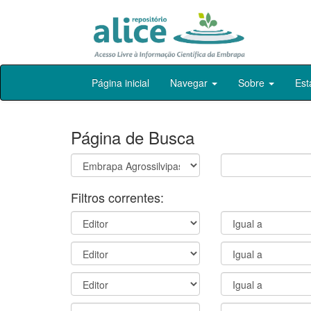
Skip
Página inicial
Navegar
Sobre
Est
navigation
Página de Busca
Filtros correntes: