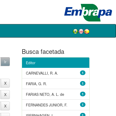
Busca facetada
Editor
CARNEVALLI, R. A.
1
FARIA, G. R.
1
FARIAS NETO, A. L. de
1
FERNANDES JUNIOR, F.
1
ISERNHAGEN, I.
1