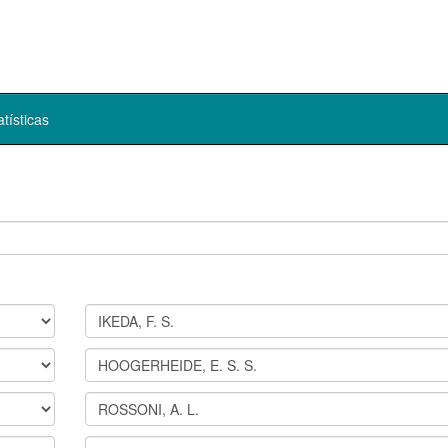
atísticas