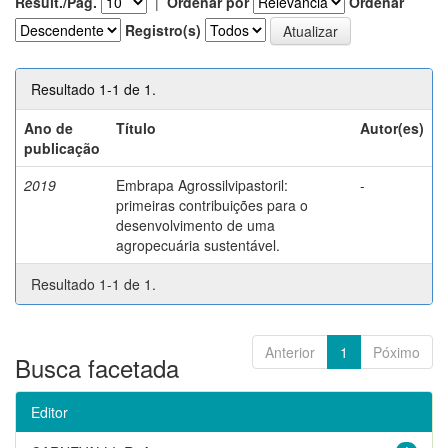
Result./Pág.
|
Ordenar por
Ordenar
Registro(s)
Resultado 1-1 de 1.
Ano de
Título
Autor(es)
publicação
2019
Embrapa Agrossilvipastoril:
-
primeiras contribuições para o
desenvolvimento de uma
agropecuária sustentável.
Resultado 1-1 de 1.
Anterior
1
Póximo
Busca facetada
Editor