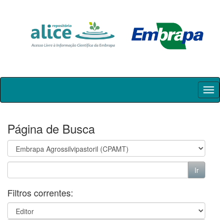
Skip
navigation
Página de Busca
Filtros correntes: