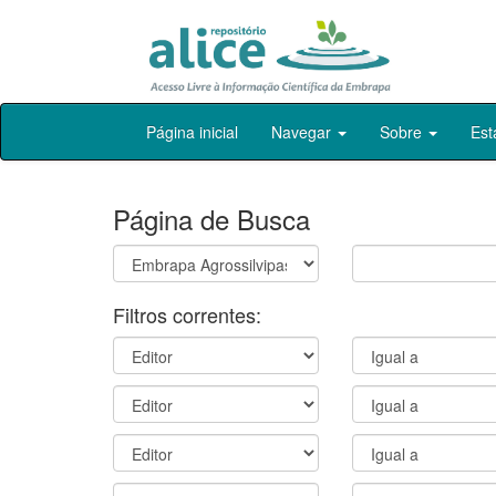
Skip
Página inicial
Navegar
Sobre
Est
navigation
Página de Busca
Filtros correntes: