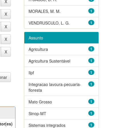
MORALES, M. M.
1
VENDRUSCULO, L. G.
1
Assunto
Agricultura
1
Agricultura Sustentável
1
Ilpf
1
Integracao lavoura-pecuaria-
1
floresta
Mato Grosso
1
Sinop-MT
1
tor(es)
Sistemas integrados
1