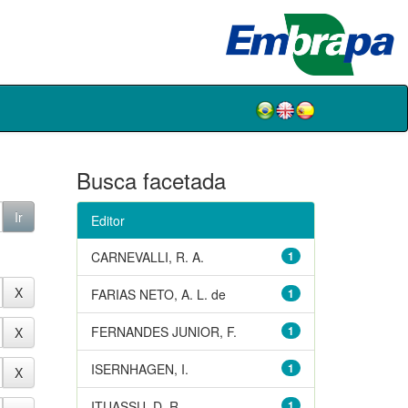
Busca facetada
Editor
CARNEVALLI, R. A.
1
FARIAS NETO, A. L. de
1
FERNANDES JUNIOR, F.
1
ISERNHAGEN, I.
1
ITUASSU, D. R.
1