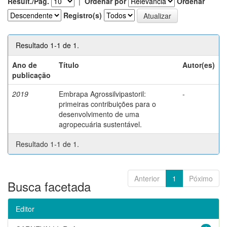
Result./Pág.
|
Ordenar por
Ordenar
Registro(s)
Resultado 1-1 de 1.
Ano de
Título
Autor(es)
publicação
2019
Embrapa Agrossilvipastoril:
-
primeiras contribuições para o
desenvolvimento de uma
agropecuária sustentável.
Resultado 1-1 de 1.
Anterior
1
Póximo
Busca facetada
Editor