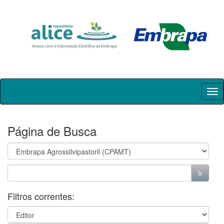
Skip
navigation
Página de Busca
Filtros correntes: