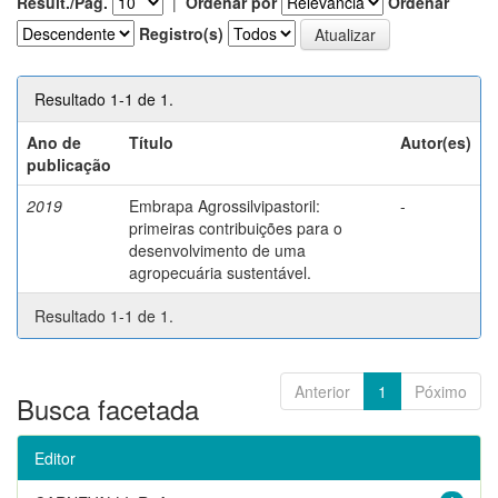
Result./Pág.
|
Ordenar por
Ordenar
Registro(s)
Resultado 1-1 de 1.
Ano de
Título
Autor(es)
publicação
2019
Embrapa Agrossilvipastoril:
-
primeiras contribuições para o
desenvolvimento de uma
agropecuária sustentável.
Resultado 1-1 de 1.
Anterior
1
Póximo
Busca facetada
Editor