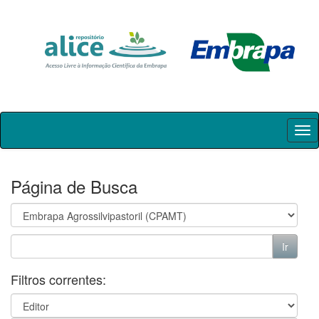
Skip
navigation
Página de Busca
Filtros correntes: