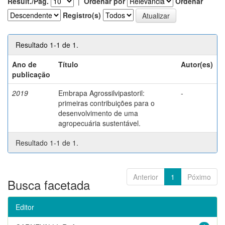
Result./Pág.
|
Ordenar por
Ordenar
Registro(s)
Resultado 1-1 de 1.
Ano de
Título
Autor(es)
publicação
2019
Embrapa Agrossilvipastoril:
-
primeiras contribuições para o
desenvolvimento de uma
agropecuária sustentável.
Resultado 1-1 de 1.
Anterior
1
Póximo
Busca facetada
Editor