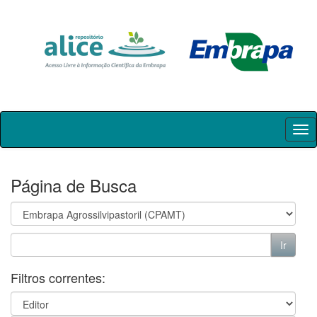
Skip
navigation
Página de Busca
Filtros correntes: