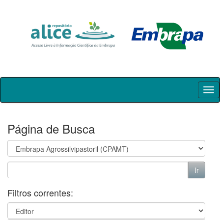
Skip
navigation
Página de Busca
Filtros correntes: