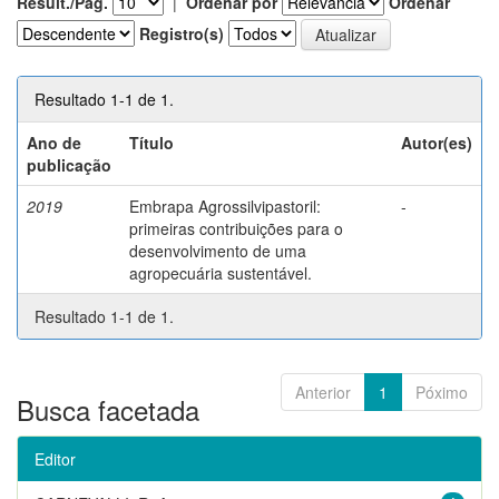
Result./Pág.
|
Ordenar por
Ordenar
Registro(s)
Resultado 1-1 de 1.
Ano de
Título
Autor(es)
publicação
2019
Embrapa Agrossilvipastoril:
-
primeiras contribuições para o
desenvolvimento de uma
agropecuária sustentável.
Resultado 1-1 de 1.
Anterior
1
Póximo
Busca facetada
Editor