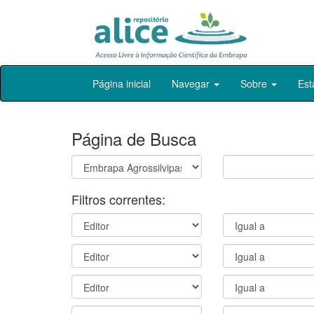
Skip
Página inicial
Navegar
Sobre
Est
navigation
Página de Busca
Filtros correntes: