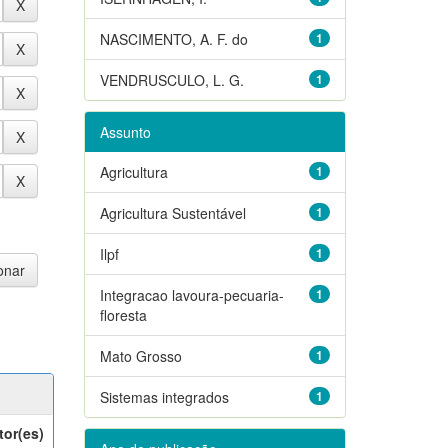
NASCIMENTO, A. F. do
1
VENDRUSCULO, L. G.
1
Assunto
Agricultura
1
Agricultura Sustentável
1
Ilpf
1
Integracao lavoura-pecuaria-
1
floresta
Mato Grosso
1
Sistemas integrados
1
tor(es)