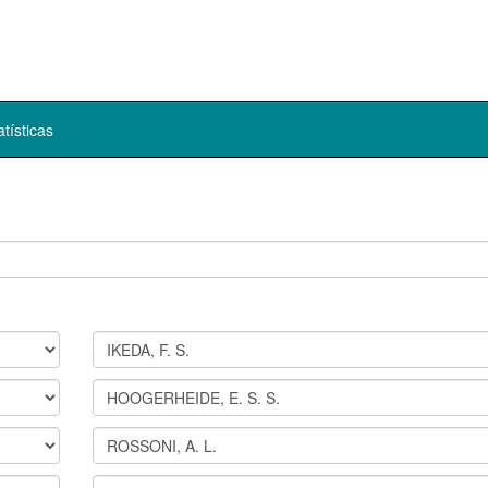
atísticas