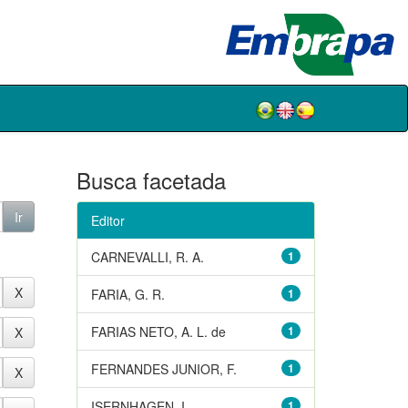
Busca facetada
Editor
CARNEVALLI, R. A.
1
FARIA, G. R.
1
FARIAS NETO, A. L. de
1
FERNANDES JUNIOR, F.
1
ISERNHAGEN, I.
1