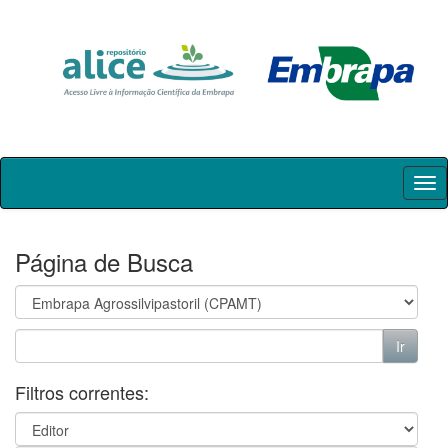
Skip
navigation
Página de Busca
Filtros correntes: