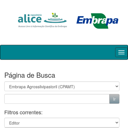
Skip
navigation
Página de Busca
Filtros correntes: