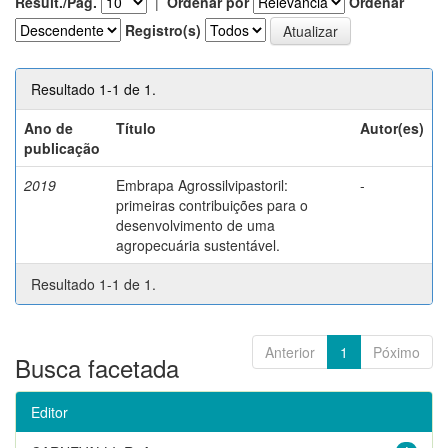
Result./Pág.
|
Ordenar por
Ordenar
Registro(s)
Resultado 1-1 de 1.
Ano de
Título
Autor(es)
publicação
2019
Embrapa Agrossilvipastoril:
-
primeiras contribuições para o
desenvolvimento de uma
agropecuária sustentável.
Resultado 1-1 de 1.
Anterior
1
Póximo
Busca facetada
Editor