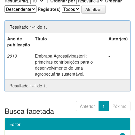
Result./Pág.
|
Ordenar por
Ordenar
Registro(s)
Resultado 1-1 de 1.
Ano de
Título
Autor(es)
publicação
2019
Embrapa Agrossilvipastoril:
-
primeiras contribuições para o
desenvolvimento de uma
agropecuária sustentável.
Resultado 1-1 de 1.
Anterior
1
Póximo
Busca facetada
Editor