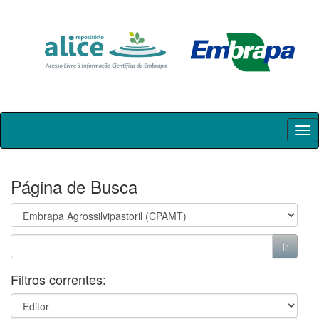
Skip
navigation
Página de Busca
Filtros correntes: