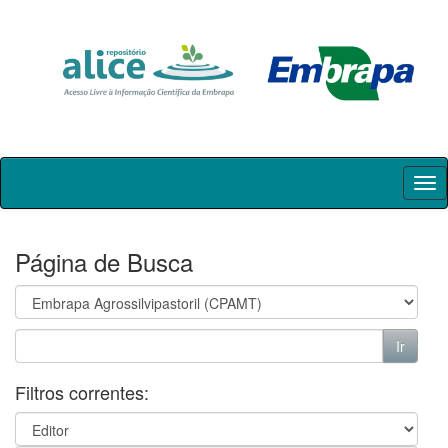
Skip
navigation
Página de Busca
Filtros correntes: