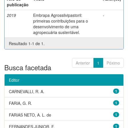
publicação
2019
Embrapa Agrossilvipastoril:
-
primeiras contribuições para o
desenvolvimento de uma
agropecuária sustentável.
Resultado 1-1 de 1.
Anterior
1
Póximo
Busca facetada
Editor
CARNEVALLI, R. A.
1
FARIA, G. R.
1
FARIAS NETO, A. L. de
1
FERNANDES JUNIOR, F.
1