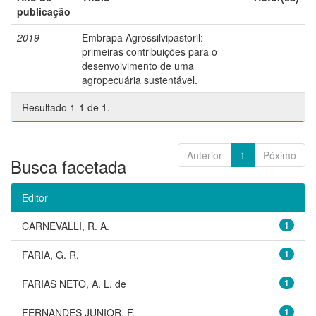
publicação
2019
Embrapa Agrossilvipastoril:
-
primeiras contribuições para o
desenvolvimento de uma
agropecuária sustentável.
Resultado 1-1 de 1.
Anterior
1
Póximo
Busca facetada
Editor
CARNEVALLI, R. A.
1
FARIA, G. R.
1
FARIAS NETO, A. L. de
1
FERNANDES JUNIOR, F.
1