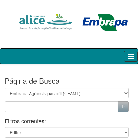
Skip
navigation
Página de Busca
Filtros correntes: