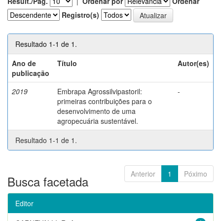
Result./Pág.
|
Ordenar por
Ordenar
Registro(s)
Resultado 1-1 de 1.
Ano de
Título
Autor(es)
publicação
2019
Embrapa Agrossilvipastoril:
-
primeiras contribuições para o
desenvolvimento de uma
agropecuária sustentável.
Resultado 1-1 de 1.
Anterior
1
Póximo
Busca facetada
Editor