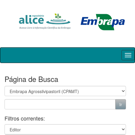
Skip
navigation
Página de Busca
Filtros correntes: