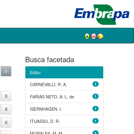
Busca facetada
Editor
CARNEVALLI, R. A.
1
FARIAS NETO, A. L. de
1
ISERNHAGEN, I.
1
ITUASSU, D. R.
1
MORALES, M. M.
1