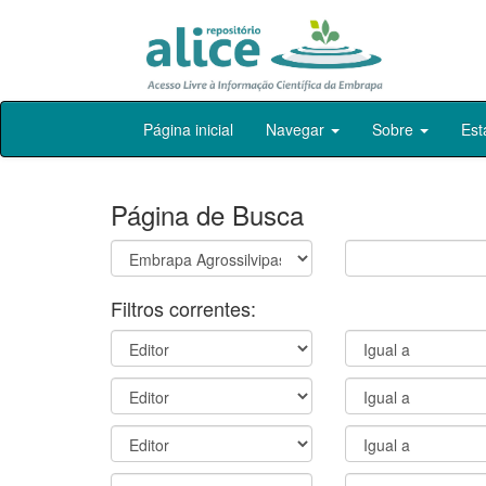
Skip
Página inicial
Navegar
Sobre
Est
navigation
Página de Busca
Filtros correntes: