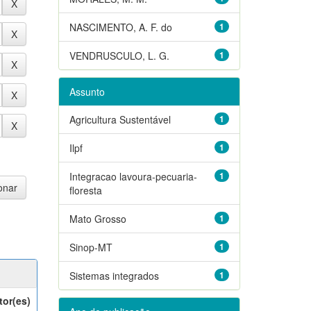
NASCIMENTO, A. F. do
1
VENDRUSCULO, L. G.
1
Assunto
Agricultura Sustentável
1
Ilpf
1
Integracao lavoura-pecuaria-
1
floresta
Mato Grosso
1
Sinop-MT
1
Sistemas integrados
1
tor(es)