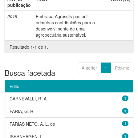
publicação
2019
Embrapa Agrossilvipastoril:
-
primeiras contribuições para o
desenvolvimento de uma
agropecuária sustentável.
Resultado 1-1 de 1.
Anterior
1
Póximo
Busca facetada
Editor
CARNEVALLI, R. A.
1
FARIA, G. R.
1
FARIAS NETO, A. L. de
1
ISERNHAGEN, I.
1