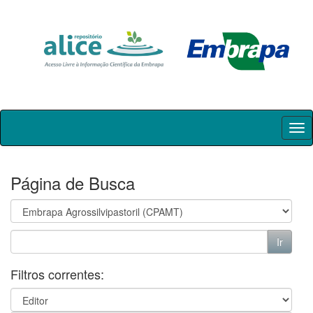
Skip
navigation
Página de Busca
Filtros correntes: