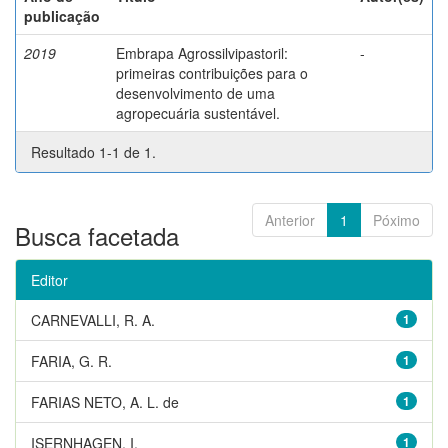
publicação
2019
Embrapa Agrossilvipastoril:
-
primeiras contribuições para o
desenvolvimento de uma
agropecuária sustentável.
Resultado 1-1 de 1.
Anterior
1
Póximo
Busca facetada
Editor
CARNEVALLI, R. A.
1
FARIA, G. R.
1
FARIAS NETO, A. L. de
1
ISERNHAGEN, I.
1