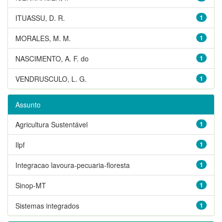
ITUASSU, D. R.
1
MORALES, M. M.
1
NASCIMENTO, A. F. do
1
VENDRUSCULO, L. G.
1
Assunto
Agricultura Sustentável
1
Ilpf
1
Integracao lavoura-pecuaria-floresta
1
Sinop-MT
1
Sistemas integrados
1