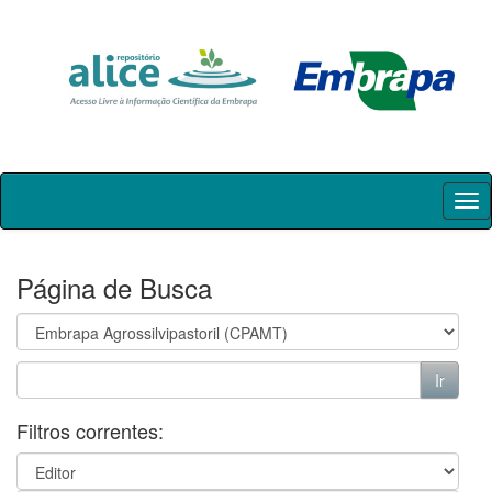
Skip
navigation
Página de Busca
Filtros correntes: