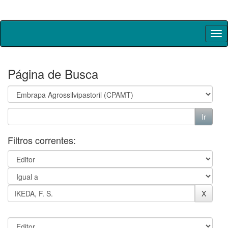
Skip
navigation
Página de Busca
Filtros correntes: