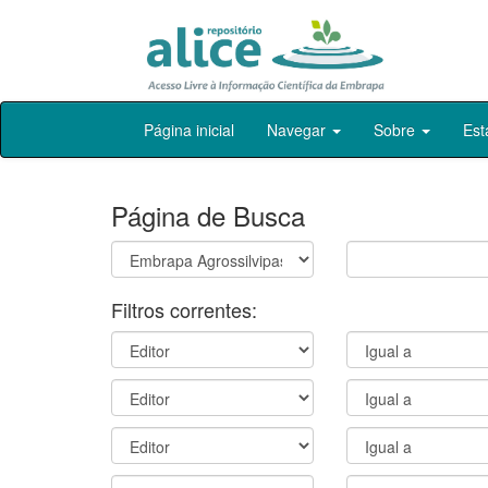
Skip
Página inicial
Navegar
Sobre
Est
navigation
Página de Busca
Filtros correntes: