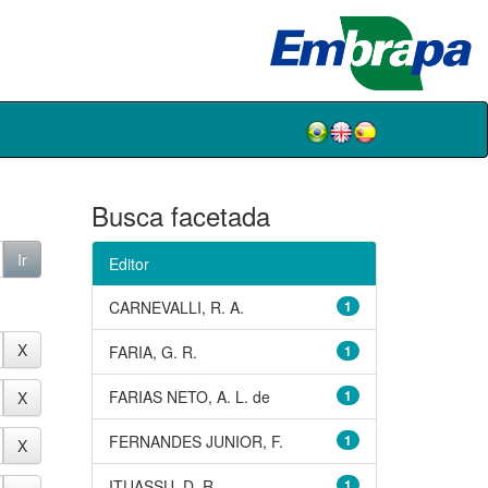
Busca facetada
Editor
CARNEVALLI, R. A.
1
FARIA, G. R.
1
FARIAS NETO, A. L. de
1
FERNANDES JUNIOR, F.
1
ITUASSU, D. R.
1