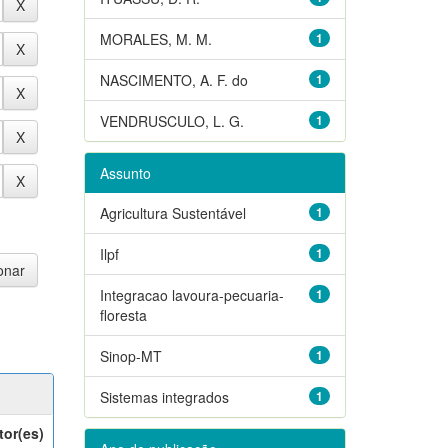
MORALES, M. M.
1
NASCIMENTO, A. F. do
1
VENDRUSCULO, L. G.
1
Assunto
Agricultura Sustentável
1
Ilpf
1
Integracao lavoura-pecuaria-
1
floresta
Sinop-MT
1
Sistemas integrados
1
tor(es)