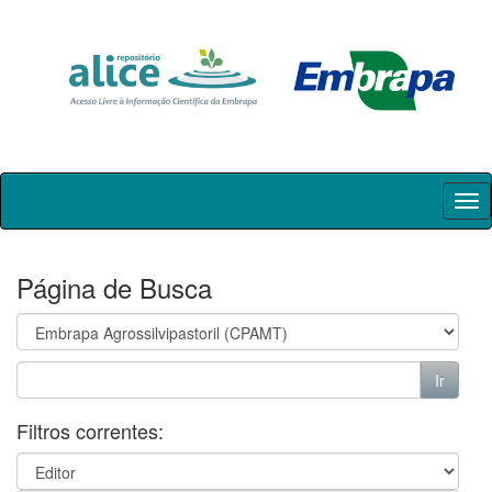
Skip
navigation
Página de Busca
Filtros correntes: