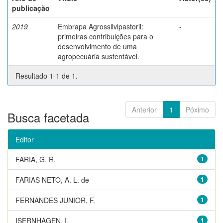
publicação
2019
Embrapa Agrossilvipastoril:
-
primeiras contribuições para o
desenvolvimento de uma
agropecuária sustentável.
Resultado 1-1 de 1.
Anterior
1
Póximo
Busca facetada
Editor
FARIA, G. R.
1
FARIAS NETO, A. L. de
1
FERNANDES JUNIOR, F.
1
ISERNHAGEN, I.
1